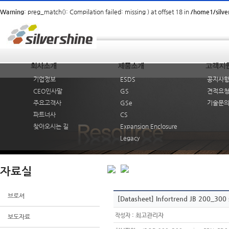
Warning
: preg_match(): Compilation failed: missing ) at offset 18 in
/home1/silv
기업정보
ESDS
공지사
CEO인사말
GS
견적요
주요고객사
GSe
기술문
파트너사
CS
찾아오시는 길
Expansion Enclosure
Legacy
자료실
브로셔
[Datasheet] Infortrend JB 200_300 
:
최고관리자
작성자
보도자료