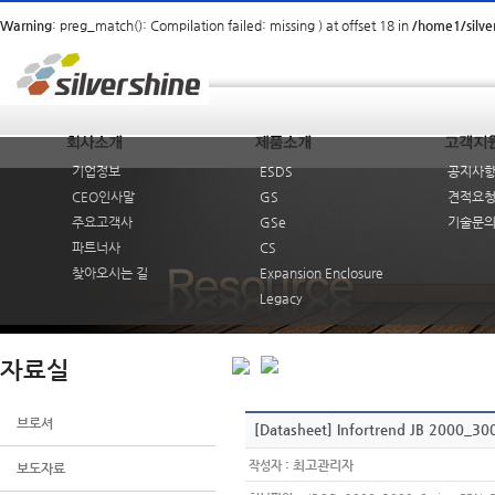
Warning
: preg_match(): Compilation failed: missing ) at offset 18 in
/home1/silv
기업정보
ESDS
공지사
CEO인사말
GS
견적요
주요고객사
GSe
기술문
파트너사
CS
찾아오시는 길
Expansion Enclosure
Legacy
자료실
브로셔
[Datasheet] Infortrend JB 2000_300
:
최고관리자
작성자
보도자료